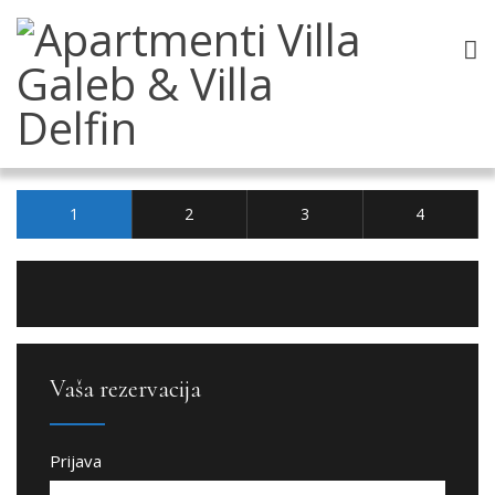
1
2
3
4
Vaša rezervacija
Prijava