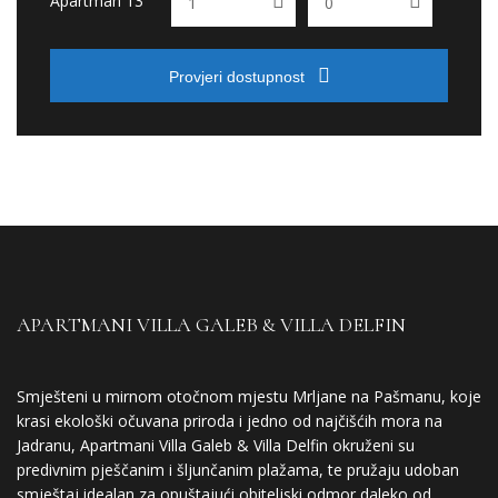
Apartman 13
Provjeri dostupnost
APARTMANI VILLA GALEB & VILLA DELFIN
Smješteni u mirnom otočnom mjestu Mrljane na Pašmanu, koje
krasi ekološki očuvana priroda i jedno od najčišćih mora na
Jadranu, Apartmani Villa Galeb & Villa Delfin okruženi su
predivnim pješčanim i šljunčanim plažama, te pružaju udoban
smještaj idealan za opuštajući obiteljski odmor daleko od